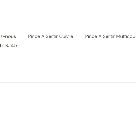
ez-nous
Pince A Sertir Cuivre
Pince A Sertir Multico
tir RJ45