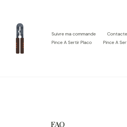
Aller
au
contenu
Suivre ma commande
Contact
Pince A Sertir Placo
Pince A Ser
FAQ