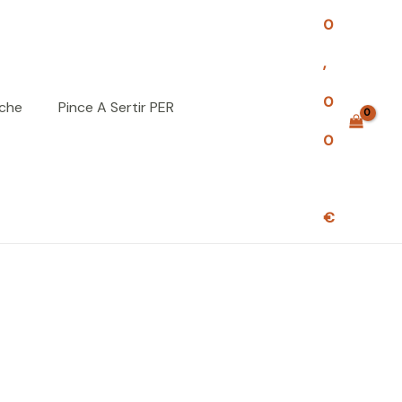
0
,
0
uche
Pince A Sertir PER
0
€