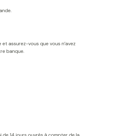
ande.
ire et assurez-vous que vous n’avez
tre banque.
i de 14 jours ouvrés à compter de la